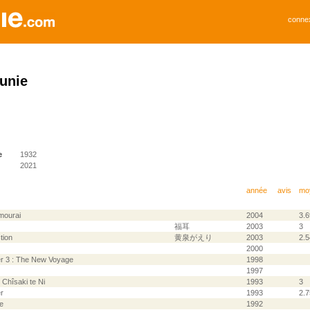
conne
unie
e
1932
2021
année
avis
mo
mourai
2004
3.6
福耳
2003
3
tion
黄泉がえり
2003
2.5
2000
r 3 : The New Voyage
1998
1997
Chîsaki te Ni
1993
3
r
1993
2.7
e
1992