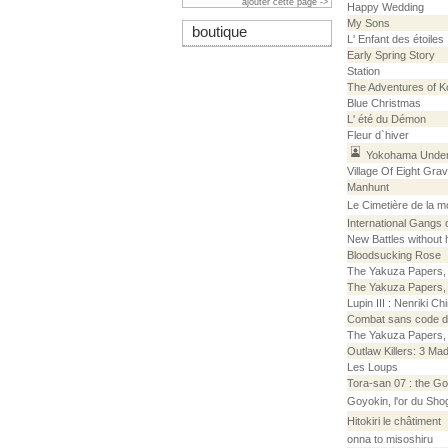
ajouter cette page ->
Happy Wedding
My Sons
boutique
L' Enfant des étoiles
Early Spring Story
Station
The Adventures of K
Blue Christmas
L' été du Démon
Fleur d`hiver
Yokohama Under
Village Of Eight Gra
Manhunt
Le Cimetière de la m
International Gangs 
New Battles without
Bloodsucking Rose
The Yakuza Papers, V
The Yakuza Papers, V
Lupin III : Nenriki C
Combat sans code d
The Yakuza Papers, 
Outlaw Killers: 3 Ma
Les Loups
Tora-san 07 : the G
Goyokin, l'or du Sho
Hitokiri le châtiment
onna to misoshiru