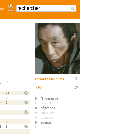
xion
acheter ses films
y.
nb
info
9
21
1
filmographie
4
7
portrait
dépêches
interview
dossiers
1
agenda
5
3
forum