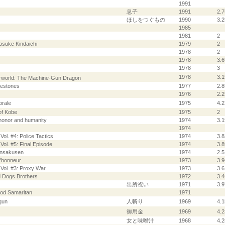
1991
息子
1991
2.7
ほしをつぐもの
1990
3.2
1985
1981
2
osuke Kindaichi
1979
2
1978
2
1978
3.6
1978
3
1978
3.1
world: The Machine-Gun Dragon
vestones
1977
2.8
1976
2.2
orale
1975
4.2
of Kobe
1975
2
 honor and humanity
1974
3.1
1974
ol. #4: Police Tactics
1974
3.8
ol. #5: Final Episode
1974
3.8
hinsakusen
1974
2.5
'honneur
1973
3.9
Vol. #3: Proxy War
1973
3.6
d Dogs Brothers
1972
3.4
出所祝い
1971
3.9
ood Samaritan
1971
gun
人斬り
1969
4.1
御用金
1969
4.2
女と味噌汁
1968
4.2