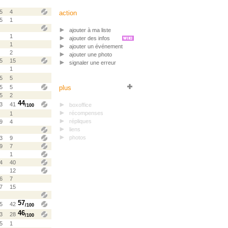
5
4
action
5
1
ajouter à ma liste
1
ajouter des infos
1
ajouter un événement
2
ajouter une photo
5
15
signaler une erreur
1
5
5
plus
5
5
5
2
44
3
41
boxoffice
/100
récompenses
1
répliques
9
4
liens
photos
3
9
9
7
1
4
40
12
6
7
7
15
57
5
42
/100
46
3
28
/100
5
1