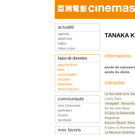
actualité
agenda
TANAKA K
dépêches
éditos
mises à jour
informations
base de données
ajout de fiche
année de naissanc
films
année du décès
personnalités
dossiers
interprète
interviews
beaucoup plus...
La Servante et le Sa
communauté
Lucky Ears
Yomigaeri : Resurrec
mon Cinemasie
As the river flows
participez
A Class to Remembe
forums
Magnitude
facebook
Kozure Ôkami: Sono 
A Class to Remembe
mes favoris
La Mousse lumineus