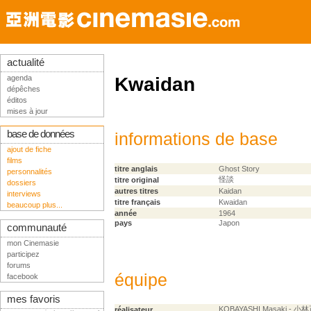
actualité
agenda
Kwaidan
dépêches
éditos
mises à jour
base de données
informations de base
ajout de fiche
films
titre anglais
Ghost Story
personnalités
怪談
titre original
dossiers
autres titres
Kaidan
interviews
titre français
Kwaidan
beaucoup plus...
année
1964
pays
Japon
communauté
mon Cinemasie
participez
forums
équipe
facebook
mes favoris
KOBAYASHI Masaki - 小
réalisateur