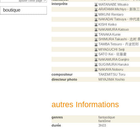
ajouter cette page ->
interprète
WATANABE Misako
ARATAMA Michiyo - 新
boutique
MIKUNI Rentaro
NAKADAI Tatsuya - 仲代
KISHI Keiko
NAKAMURA Katsuo
TANAKA Kunie
SHIMURA Takashi - 志村 
TAMBA Tetsuro - 丹波哲郎
MIYAGUCHI Seiji
SATO Kei - 佐藤慶
NAKAMURA Ganjiro
SUGIMURA Haruko
NAKAYA Noboru
compositeur
TAKEMITSU Toru
directeur photo
MIYAJIMA Yoshio
autres Informations
genres
fantastique
fantôme
durée
3h03