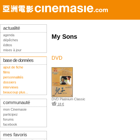
actualité
agenda
My Sons
dépêches
éditos
mises à jour
DVD
base de données
ajout de fiche
films
personnalités
dossiers
interviews
beaucoup plus...
DVD Platinium Classic
communauté
18 €
mon Cinemasie
participez
forums
facebook
mes favoris