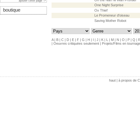
On the Nan Ni Wan Frontier
ajouter cette page ->
One Night Surprise
boutique
Ox Thief
Le Promeneur d'oiseau
Saving Mother Robot
A
|
B
|
C
|
D
|
E
|
F
|
G
|
H
|
I
|
J
|
K
|
L
|
M
|
N
|
O
|
P
|
Q
|
|
Oeuvres critiquées seulement
|
Projets/Films en tournag
haut
|
à propos de C