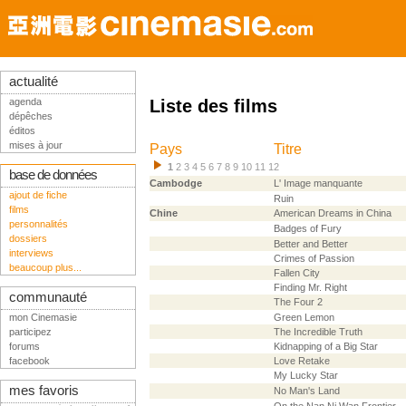
actualité
agenda
Liste des films
dépêches
éditos
mises à jour
Pays
Titre
1
2
3
4
5
6
7
8
9
10
11
12
base de données
Cambodge
L' Image manquante
ajout de fiche
Ruin
films
Chine
American Dreams in China
personnalités
Badges of Fury
dossiers
Better and Better
interviews
Crimes of Passion
beaucoup plus...
Fallen City
Finding Mr. Right
communauté
The Four 2
mon Cinemasie
Green Lemon
participez
The Incredible Truth
forums
Kidnapping of a Big Star
facebook
Love Retake
My Lucky Star
mes favoris
No Man's Land