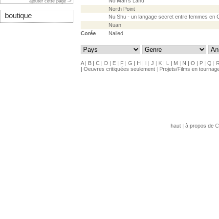
No Man's Land
ajouter cette page ->
North Point
boutique
Nu Shu - un langage secret entre femmes en 
Nuan
Corée
Nailed
A
|
B
|
C
|
D
|
E
|
F
|
G
|
H
|
I
|
J
|
K
|
L
|
M
|
N
|
O
|
P
|
Q
|
|
Oeuvres critiquées seulement
|
Projets/Films en tournag
haut
|
à propos de C