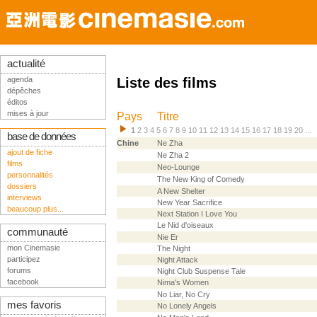
actualité
agenda
Liste des films
dépêches
éditos
mises à jour
Pays
Titre
1
2
3
4
5
6
7
8
9
10
11
12
13
14
15
16
17
18
19
20
...
base de données
Chine
Ne Zha
ajout de fiche
Ne Zha 2
films
Neo-Lounge
personnalités
The New King of Comedy
dossiers
A New Shelter
interviews
New Year Sacrifice
beaucoup plus...
Next Station I Love You
Le Nid d'oiseaux
communauté
Nie Er
mon Cinemasie
The Night
participez
Night Attack
forums
Night Club Suspense Tale
facebook
Nima's Women
No Liar, No Cry
mes favoris
No Lonely Angels