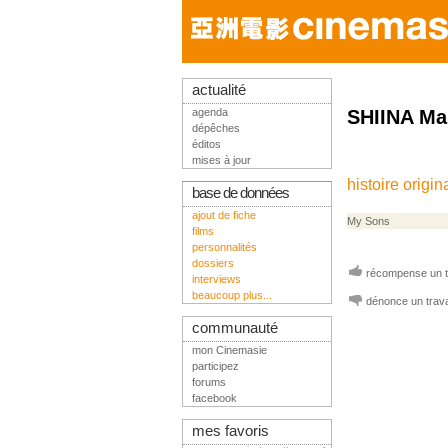
actualité
agenda
SHIINA Ma
dépêches
éditos
mises à jour
histoire origin
base de données
ajout de fiche
My Sons
films
personnalités
dossiers
récompense un tr
interviews
beaucoup plus...
dénonce un trava
communauté
mon Cinemasie
participez
forums
facebook
mes favoris