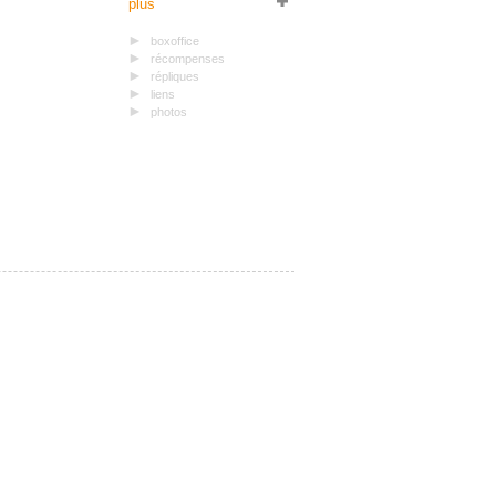
plus
boxoffice
récompenses
répliques
liens
photos