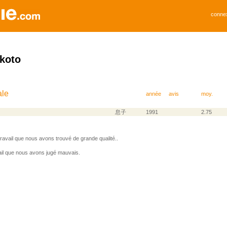
conne
koto
ale
année
avis
moy.
息子
1991
2.75
avail que nous avons trouvé de grande qualité..
il que nous avons jugé mauvais.