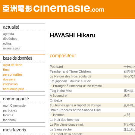
actualité
agenda
HAYASHI Hikaru
dépêches
éditos
mises à jour
compositeur
base de données
ajout de fiche
Postcard
一枚の
films
Teacher and Three Children
石内尋
personnalités
Le Retour des trois soulards
帰って
dossiers
Eté japonais : double suicide
interviews
L' Etranger à l'intérieur d'une femme
beaucoup plus...
Flag in the Mist
霧の旗
A Scoundrel
悪党
communauté
Onibaba
18 Jeunes gens à l’appel de l’orage
嵐を呼
mon Cinemasie
Brave Records of the Sanada Clan
participez
L' Homme
人間
forums
La Nuit des femmes
facebook
La Fin d’une douce nuit
甘い夜
mes favoris
Le Sang séché
血は渇
Le Chant de la carriole