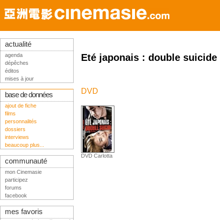
actualité
agenda
Eté japonais : double suicide
dépêches
éditos
mises à jour
DVD
base de données
ajout de fiche
films
personnalités
dossiers
interviews
beaucoup plus...
DVD Carlotta
communauté
mon Cinemasie
participez
forums
facebook
mes favoris