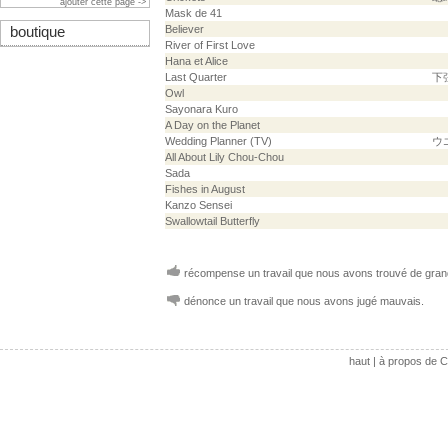
ajouter cette page ->
Mask de 41
Believer
boutique
River of First Love
Hana et Alice
Last Quarter
下弦
Owl
Sayonara Kuro
A Day on the Planet
Wedding Planner (TV)
ウ
All About Lily Chou-Chou
Sada
Fishes in August
Kanzo Sensei
Swallowtail Butterfly
récompense un travail que nous avons trouvé de grand
dénonce un travail que nous avons jugé mauvais.
haut
|
à propos de C