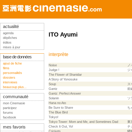
actualité
agenda
ITO Ayumi
dépêches
éditos
mises à jour
interprète
base de données
ajout de fiche
Noise
ノ
films
Judge !
ジ
personnalités
The Flower of Shanidar
dossiers
A Story of Yonosuke
interviews
Soup
ス
beaucoup plus...
Gantz
前
Gantz: Perfect Answer
communauté
Solanin
ソ
Hana no Ato
mon Cinemasie
Be Sure to Share
ち
participez
The Blue Bird
forums
Tokyo!
facebook
Tokyo Tower: Mom and Me, and Sometimes Dad
東
mes favoris
Check It Out, Yo!
チ
Crickets
蟋