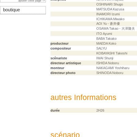
ajouter cette page ->
OSHINARI Shugo
boutique
MATSUDA Kazusa
INAMORI Izumi
ICHIKAWA Miwako
AOI Yu - 蒼井優
OSAWA Takao - 大泽隆夫
ITO Ayumi
BABA Takako
producteur
MAEDA Koko
compositeur
SALYU
KOBAYASHI Takeshi
scénariste
IWAI Shunji
directeur artistique
ISHIDA Noboru
monteur
NAKAGAMI Yoshiharu
directeur photo
SHINODA Noboru
autres Informations
durée
2H26
scénario