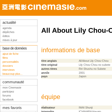
actualité
agenda
All About Lily Chou-
dépêches
éditos
mises à jour
base de données
informations de base
ajout de fiche
films
titre anglais
All About Lily Chou-Chou
personnalités
titre original
Lily Chou-Chou no subete
dossiers
autres titres
Riri Shushu no Subete
interviews
année
2001
beaucoup plus...
pays
Japon
communauté
mon Cinemasie
participez
équipe
forums
facebook
mes favoris
réalisateur
IWAI Shunji
interprète
ICHIHARA Hayato