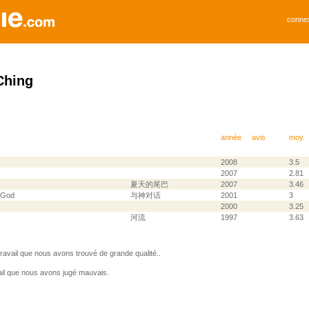
conne
Ching
année
avis
moy.
2008
3.5
2007
2.81
夏天的尾巴
2007
3.46
 God
与神对话
2001
3
2000
3.25
河流
1997
3.63
avail que nous avons trouvé de grande qualité..
il que nous avons jugé mauvais.