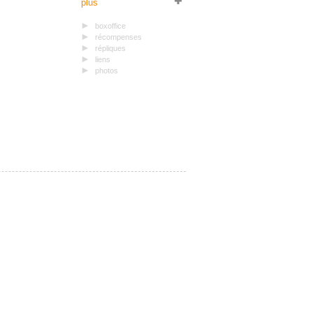
plus
boxoffice
récompenses
répliques
liens
photos