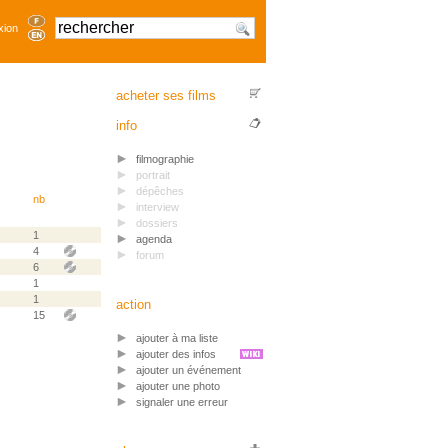
xion
acheter ses films
info
filmographie
portrait
dépêches
nb
interview
dossiers
1
agenda
4
forum
6
1
1
action
15
ajouter à ma liste
ajouter des infos
ajouter un événement
ajouter une photo
signaler une erreur