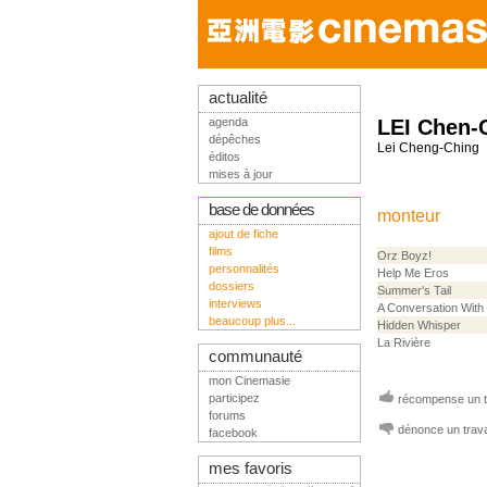
actualité
agenda
LEI Chen-
dépêches
Lei Cheng-Ching
éditos
mises à jour
base de données
monteur
ajout de fiche
films
Orz Boyz!
personnalités
Help Me Eros
dossiers
Summer's Tail
interviews
A Conversation With
beaucoup plus...
Hidden Whisper
La Rivière
communauté
mon Cinemasie
participez
récompense un tr
forums
dénonce un trava
facebook
mes favoris