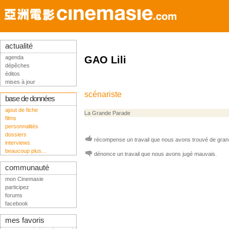
actualité
agenda
GAO Lili
dépêches
éditos
mises à jour
scénariste
base de données
ajout de fiche
La Grande Parade
films
personnalités
dossiers
récompense un travail que nous avons trouvé de grand
interviews
beaucoup plus...
dénonce un travail que nous avons jugé mauvais.
communauté
mon Cinemasie
participez
forums
facebook
mes favoris