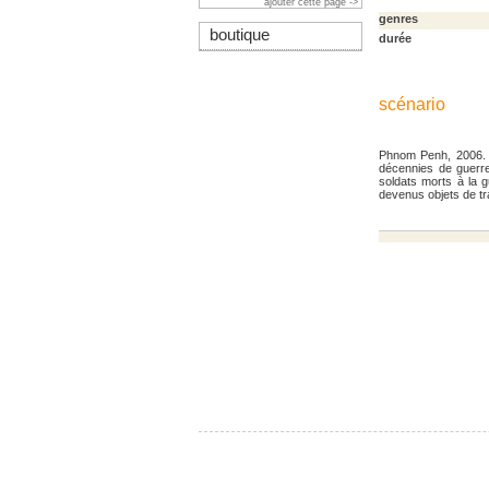
ajouter cette page ->
genres
boutique
durée
scénario
Phnom Penh, 2006. 
décennies de guerre
soldats morts à la g
devenus objets de tr