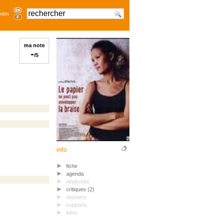
xion
ma note
-
/5
info
fiche
agenda
dépêches
critiques (2)
dossiers
supports
infos