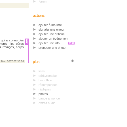
forum
actions
ajouter à ma liste
signaler une erreur
ajouter une critique
ajouter un événement
 qui a connu des
ajouter une info
munis : les pères
ns ravagés, corps
proposer une photo
plus
 févr. 2007 07:36:24 |
liens
série/remake
box office
récompenses
répliques
photos
bande annonce
extrait audio