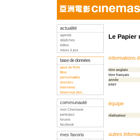
actualité
agenda
Le Papier 
dépêches
éditos
mises à jour
informations 
base de données
ajout de fiche
titre anglais
films
titre français
personnalités
année
dossiers
pays
interviews
beaucoup plus...
communauté
équipe
mon Cinemasie
participez
réalisateur
forums
facebook
autres Informa
mes favoris