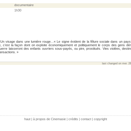
documentaire
1h30
Un visage dans une lumière rouge…« Le signe évident de la fêlure sociale dans un pays
, c’est la façon dont on exploite économiquement et politiquement le corps des gens dé
uerre laisseront des enfants ouvriers sous-payés, ou pire, prostitués. Vies violées, desti
ansactions. »
last changed on mer. 28
haut
|
à propos de Cinemasie
|
crédits
|
contact
|
copyright