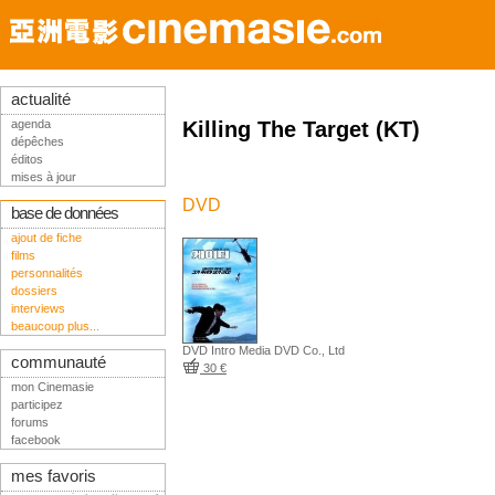
actualité
agenda
Killing The Target (KT)
dépêches
éditos
mises à jour
DVD
base de données
ajout de fiche
films
personnalités
dossiers
interviews
beaucoup plus...
DVD Intro Media DVD Co., Ltd
communauté
30 €
mon Cinemasie
participez
forums
facebook
mes favoris