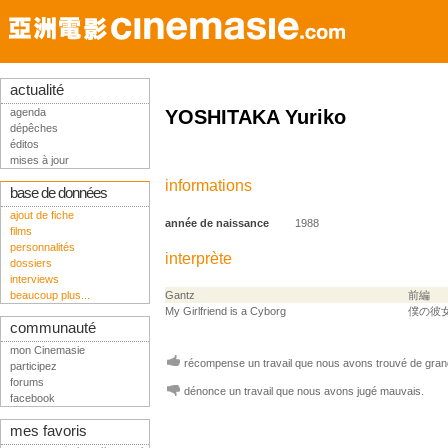
actualité
agenda
YOSHITAKA Yuriko
dépêches
éditos
mises à jour
informations
base de données
ajout de fiche
année de naissance
1988
films
personnalités
interprète
dossiers
interviews
beaucoup plus...
Gantz
前編
My Girlfriend is a Cyborg
僕の彼
communauté
mon Cinemasie
récompense un travail que nous avons trouvé de grand
participez
forums
dénonce un travail que nous avons jugé mauvais.
facebook
mes favoris