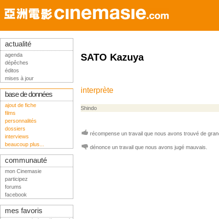
actualité
agenda
SATO Kazuya
dépêches
éditos
mises à jour
interprète
base de données
ajout de fiche
Shindo
films
personnalités
dossiers
récompense un travail que nous avons trouvé de grand
interviews
beaucoup plus...
dénonce un travail que nous avons jugé mauvais.
communauté
mon Cinemasie
participez
forums
facebook
mes favoris