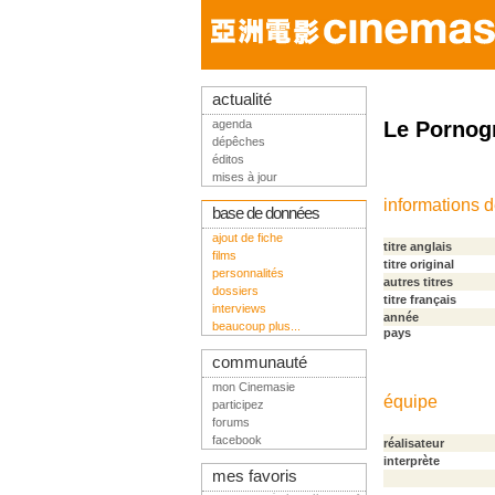
actualité
agenda
Le Pornog
dépêches
éditos
mises à jour
informations 
base de données
ajout de fiche
titre anglais
films
titre original
personnalités
autres titres
dossiers
titre français
interviews
année
beaucoup plus...
pays
communauté
mon Cinemasie
équipe
participez
forums
facebook
réalisateur
interprète
mes favoris