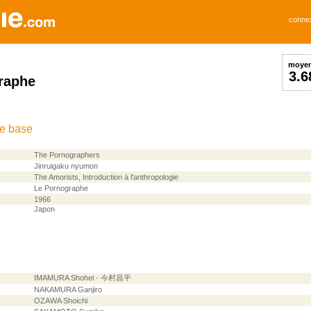
conne
moye
3.6
raphe
de base
The Pornographers
Jinruigaku nyumon
The Amorists, Introduction à l'anthropologie
Le Pornographe
1966
Japon
IMAMURA Shohei - 今村昌平
NAKAMURA Ganjiro
OZAWA Shoichi