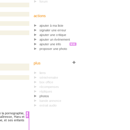
forum
actions
ajouter à ma liste
signaler une erreur
ajouter une critique
ajouter un événement
ajouter une info
proposer une photo
plus
liens
série/remake
box office
récompenses
répliques
photos
bande annonce
extrait audio
e la pornographie,
maîtresse, Haru et
pe, et ses enfants