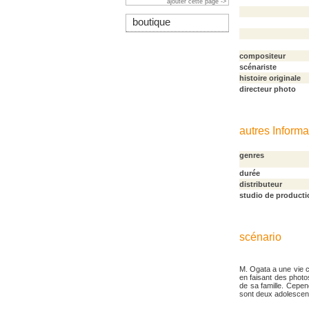
ajouter cette page ->
boutique
compositeur
scénariste
histoire originale
directeur photo
autres Informa
genres
durée
distributeur
studio de producti
scénario
M. Ogata a une vie c
en faisant des photos
de sa famille. Cepen
sont deux adolescents 