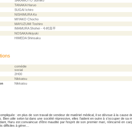
SAKAMOTO Sumiko
TANAKA Haruo
SUGAI Ichiro
NISHIMURA Ko
MIYAKO Chocho
MAYUZUMI Toshiro
IMAMURA Shohei - 今村昌平
NOSAKA Akiyuki
HIMEDA Shinsaku
tions
comédie
social
2H00
Nikkatsu
on
Nikkatsu
ompliquée : en plus de son travail de vendeur de matériel médical, il se dévoue à la cause d
. Bien utile selon lui dans une société répressive, elles l'aident en outre à s'occuper de sa 
dant, Haru est convaincue d'être maudite par l'esprit de son premier mari, réincarné en car
difficiles à gérer....