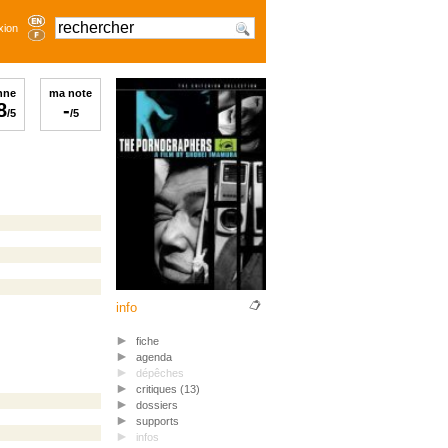
xion
nne
ma note
8
-
/5
/5
info
fiche
agenda
dépêches
critiques (13)
dossiers
supports
infos