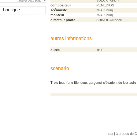
SUZUKI Keiichi
ajouter cette page ->
compositeur
REMEDIOS
boutique
scénariste
IWAI Shunji
monteur
IWAI Shunji
directeur photo
SHINODA Noboru
autres Informations
durée
1H12
scénario
Trois fous (une fille, deux garçons) s'évadent de leur asil
haut
|
à propos de C