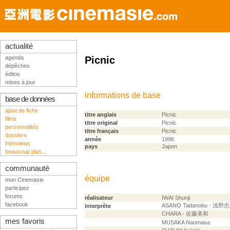
actualité
agenda
Picnic
dépêches
éditos
mises à jour
informations de base
base de données
ajout de fiche
titre anglais
Picnic
films
titre original
Picnic
personnalités
titre français
Picnic
dossiers
année
1996
interviews
pays
Japon
beaucoup plus...
communauté
équipe
mon Cinemasie
participez
forums
réalisateur
IWAI Shunji
facebook
ASANO Tadanobu - 浅野
interprète
CHARA - 佐藤美和
mes favoris
MUSAKA Naomasa