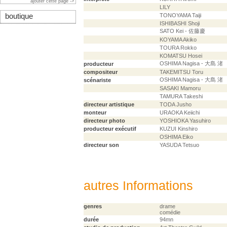
ajouter cette page ->
LILY
boutique
TONOYAMA Taiji
ISHIBASHI Shoji
SATO Kei - 佐藤慶
KOYAMA Akiko
TOURA Rokko
KOMATSU Hosei
OSHIMA Nagisa - 大島 渚
producteur
compositeur
TAKEMITSU Toru
OSHIMA Nagisa - 大島 渚
scénariste
SASAKI Mamoru
TAMURA Takeshi
directeur artistique
TODA Jusho
monteur
URAOKA Keiichi
directeur photo
YOSHIOKA Yasuhiro
producteur exécutif
KUZUI Kinshiro
OSHIMA Eiko
directeur son
YASUDA Tetsuo
autres Informations
genres
drame
comédie
durée
94mn