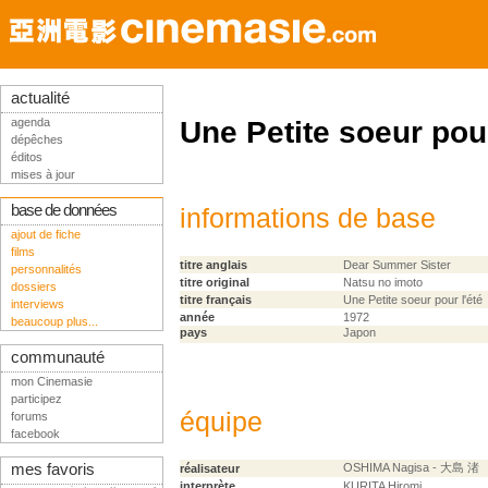
actualité
agenda
Une Petite soeur pour
dépêches
éditos
mises à jour
base de données
informations de base
ajout de fiche
films
titre anglais
Dear Summer Sister
personnalités
titre original
Natsu no imoto
dossiers
titre français
Une Petite soeur pour l'été
interviews
année
1972
beaucoup plus...
pays
Japon
communauté
mon Cinemasie
participez
équipe
forums
facebook
mes favoris
OSHIMA Nagisa - 大島 渚
réalisateur
interprète
KURITA Hiromi