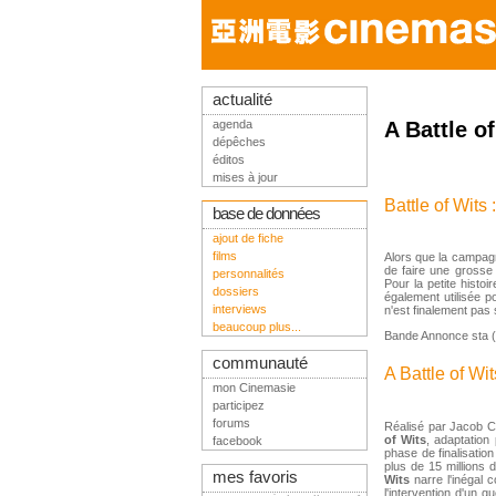
actualité
agenda
A Battle o
dépêches
éditos
mises à jour
Battle of Wits
base de données
ajout de fiche
films
Alors que la campa
de faire une grosse
personnalités
Pour la petite histo
dossiers
également utilisée 
interviews
n'est finalement pas 
beaucoup plus...
Bande Annonce sta 
communauté
A Battle of Wi
mon Cinemasie
participez
forums
Réalisé par Jacob 
of Wits
, adaptation
facebook
phase de finalisatio
plus de 15 millions
mes favoris
Wits
narre l'inégal 
l'intervention d'un g