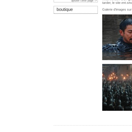
ajouter cette page ->
tarder, le site
ent.si
boutique
Galerie d'images sur