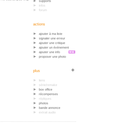
supports
infos
forum
actions
ajouter à ma liste
signaler une erreur
ajouter une critique
ajouter un événement
ajouter une info
proposer une photo
plus
liens
série/remake
box office
récompenses
répliques
photos
bande annonce
extrait audio