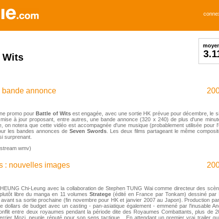
conne
moye
3.1
f Wits
 : bande annonce
200
gne promo pour
Battle of Wits
est engagée, avec une sortie HK prévue pour décembre, le s
 mise à jour proposant, entre autres, une bande annonce (320 x 240) de plus d'une minute 
ire, on notera que cette vidéo est accompagnée d'une musique (probablement utilisée pour 
pour les bandes annonces de
Seven Swords
. Les deux films partageant le même composit
si surprenant.
(stream wmv)
ts : nouvelles images
200
CHEUNG Chi-Leung avec la collaboration de Stephen TUNG Wai comme directeur des scène
 plutôt libre du manga en 11 volumes
Stratege
(édité en France par Tonkam) dessiné par 
n avant sa sortie prochaine (fin novembre pour HK et janvier 2007 au Japon). Production pa
 de dollars de budget avec un casting - pan-asiatique également - emmené par l'inusable 
conflit entre deux royaumes pendant la période dite des Royaumes Combattants, plus de 2
uerrier Mozi, peuple réputé pour son sens tactique... En attendant un premier vrai trailer qu