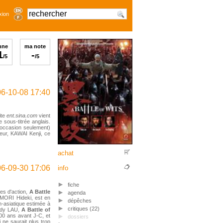
xion
nne
ma note
1
-
/5
/5
6-10-08 17:40
ite
ent.sina.com
vient
sous-titrée anglais.
l'occasion seulement)
eur, KAWAI Kenji, ce
achat
6-09-30 17:06
info
fiche
s d'action,
A Battle
agenda
MORI Hideki, est en
dépêches
n-asiatique estimée à
critiques (22)
Andy LAU,
A Battle of
00 ans avant J-C, et
dossiers
i ne saurait plus trop