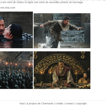
na.com
vient de mettre en ligne une série de nouvelles photos du tournage.
 ent.sina.com
haut
|
à propos de Cinemasie
|
crédits
|
contact
|
copyright