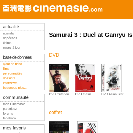
actualité
agenda
Samurai 3 : Duel at Ganryu Is
dépêches
éditos
mises à jour
DVD
base de données
ajout de fiche
films
personnalités
dossiers
interviews
beaucoup plus...
DVD Criterion
DVD Oasis
DVD Asian Star
communauté
mon Cinemasie
participez
coffret
forums
facebook
mes favoris