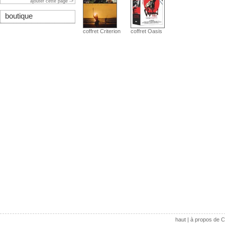
ajouter cette page ->
boutique
coffret Criterion
coffret Oasis
haut
|
à propos de C