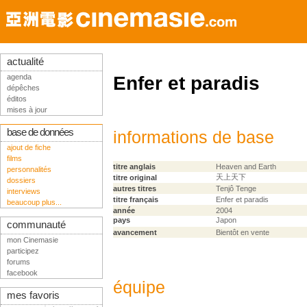
actualité
agenda
Enfer et paradis
dépêches
éditos
mises à jour
base de données
informations de base
ajout de fiche
films
titre anglais
Heaven and Earth
personnalités
天上天下
titre original
dossiers
autres titres
Tenjô Tenge
interviews
titre français
Enfer et paradis
beaucoup plus...
année
2004
pays
Japon
communauté
avancement
Bientôt en vente
mon Cinemasie
participez
forums
facebook
équipe
mes favoris