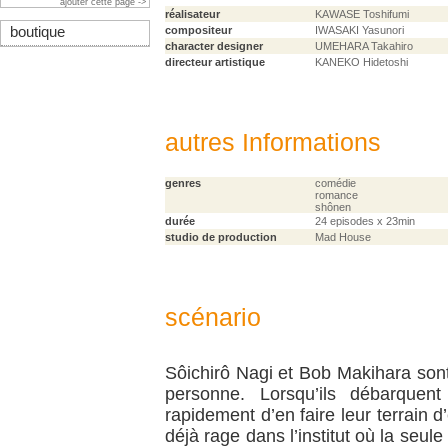
ajouter cette page ->
réalisateur
KAWASE Toshifumi
boutique
compositeur
IWASAKI Yasunori
character designer
UMEHARA Takahiro
directeur artistique
KANEKO Hidetoshi
autres Informations
genres
comédie
romance
shônen
durée
24 episodes x 23min
studio de production
Mad House
scénario
Sôichirô Nagi et Bob Makihara sont
personne. Lorsqu’ils débarquent
rapidement d’en faire leur terrain 
déjà rage dans l’institut où la seule