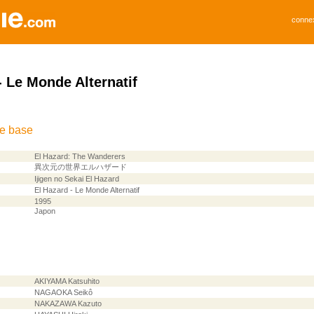
conne
- Le Monde Alternatif
de base
El Hazard: The Wanderers
異次元の世界エルハザード
Ijigen no Sekai El Hazard
El Hazard - Le Monde Alternatif
1995
Japon
AKIYAMA Katsuhito
NAGAOKA Seikô
NAKAZAWA Kazuto