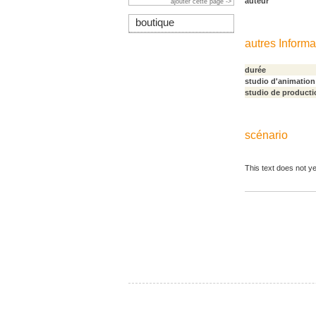
auteur
ajouter cette page ->
boutique
autres Informa
durée
studio d'animation
studio de producti
scénario
This text does not ye