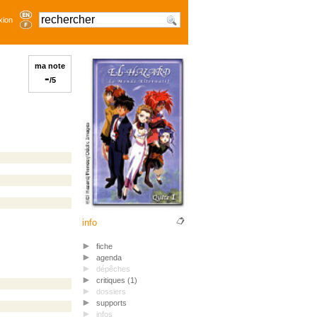
xion
ma note
-
/5
info
fiche
agenda
dépêches
critiques (1)
dossiers
supports
infos