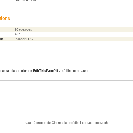
HAYASHI Hiroki
tions
26 épisodes
AIC
on
Pioneer LDC
t exist, please click on
EditThisPage
?
if you'd like to create it.
haut
|
à propos de Cinemasie
|
crédits
|
contact
|
copyright