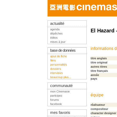
actualité
agenda
El Hazard 
dépêches
éditos
mises à jour
informations 
base de données
ajout de fiche
titre anglais
films
titre original
personnalités
autres titres
dossiers
titre français
interviews
année
beaucoup plus...
pays
communauté
mon Cinemasie
équipe
participez
forums
facebook
réalisateur
compositeur
mes favoris
character designer