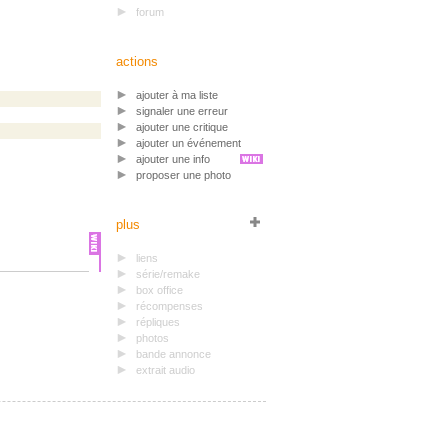
forum
actions
ajouter à ma liste
signaler une erreur
ajouter une critique
ajouter un événement
ajouter une info
proposer une photo
plus
liens
série/remake
box office
récompenses
répliques
photos
bande annonce
extrait audio