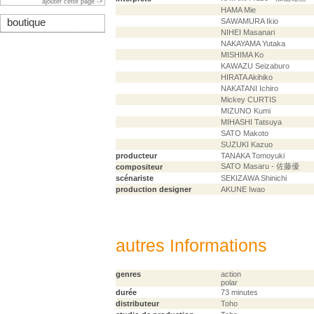
ajouter cette page ->
HAMA Mie
boutique
SAWAMURA Ikio
NIHEI Masanari
NAKAYAMA Yutaka
MISHIMA Ko
KAWAZU Seizaburo
HIRATA Akihiko
NAKATANI Ichiro
Mickey CURTIS
MIZUNO Kumi
MIHASHI Tatsuya
SATO Makoto
SUZUKI Kazuo
producteur
TANAKA Tomoyuki
SATO Masaru - 佐藤優
compositeur
scénariste
SEKIZAWA Shinichi
production designer
AKUNE Iwao
autres Informations
genres
action
polar
durée
73 minutes
distributeur
Toho