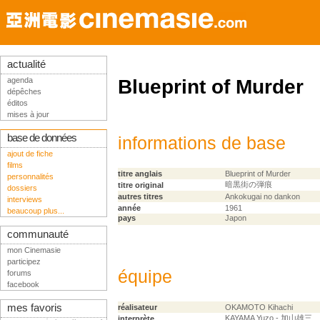
actualité
agenda
Blueprint of Murder
dépêches
éditos
mises à jour
base de données
informations de base
ajout de fiche
films
titre anglais
Blueprint of Murder
personnalités
暗黒街の弾痕
titre original
dossiers
autres titres
Ankokugai no dankon
interviews
année
1961
beaucoup plus...
pays
Japon
communauté
mon Cinemasie
participez
équipe
forums
facebook
mes favoris
réalisateur
OKAMOTO Kihachi
KAYAMA Yuzo - 加山雄三
interprète