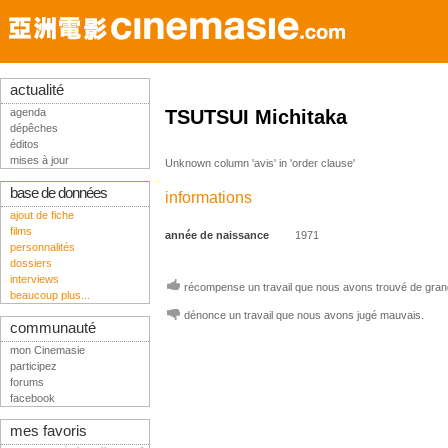
actualité
agenda
TSUTSUI Michitaka
dépêches
éditos
mises à jour
Unknown column 'avis' in 'order clause'
base de données
informations
ajout de fiche
films
année de naissance
1971
personnalités
dossiers
interviews
récompense un travail que nous avons trouvé de grand
beaucoup plus...
dénonce un travail que nous avons jugé mauvais.
communauté
mon Cinemasie
participez
forums
facebook
mes favoris