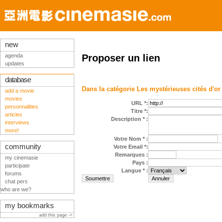
new
agenda
Proposer un lien
updates
database
Dans la catégorie
Les mystérieuses cités d'or
add a movie
movies
URL *:
personnalities
Titre *:
articles
Description * :
interviews
more!
Votre Nom * :
community
Votre Email *:
Remarques :
my cinemasie
Pays :
participate
Langue * :
forums
chat pers
who are we?
my bookmarks
add this page ->