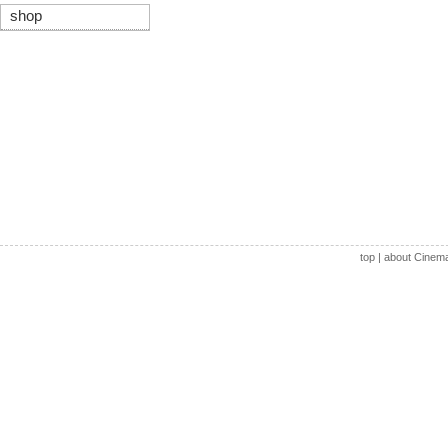
shop
top
|
about Cinem